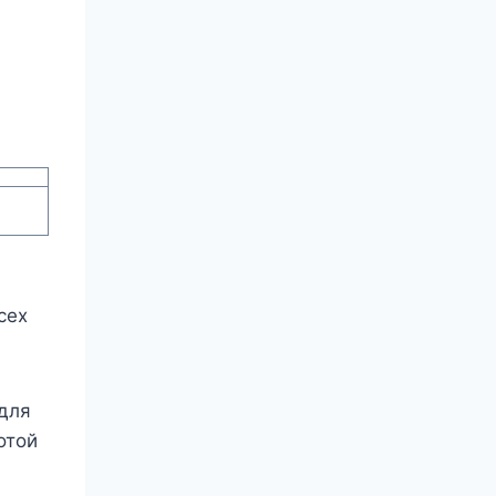
сех
для
отой