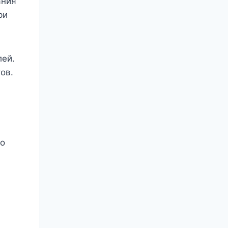
ания
ри
лей.
ов.
го