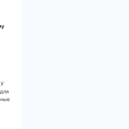
му
 У
 для
ьные